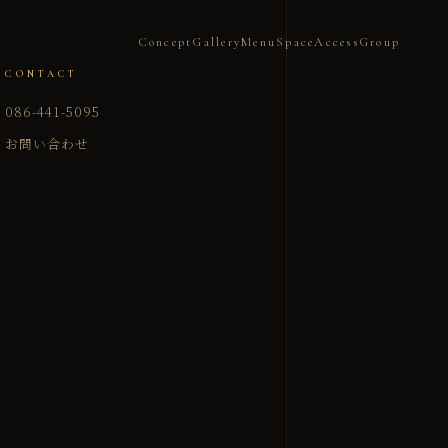
Concept
Gallery
Menu
Space
Access
Group
CONTACT
086-441-5095
お問い合わせ